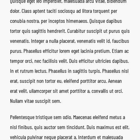
Quisque eget leo imperdiet, malesuada arcu vitae, bibendum
dolor. Class aptent taciti sociosqu ad litora torquent per
conubia nostra, per inceptos himenaeos. Quisque dapibus
tortor quis sagittis hendrerit. Curabitur suscipit ut purus quis
venenatis. Integer a nulla placerat, venenatis velit id, faucibus
purus. Phasellus efficitur lorem eget lacinia pretium. Etiam ac
tempor orci, nec facilisis velit. Duis efficitur ultricies dapibus.
In et rutrum lectus. Phasellus in sagittis turpis. Phasellus nisl
erat, suscipit non tortor eu, eleifend porttitor arcu. Aenean
erat velit, ullamcorper sit amet porttitor a, convallis ut orci.
Nullam vitae suscipit sem.
Pellentesque tristique sem odio. Maecenas eleifend metus a
nisl finibus, quis auctor sem tincidunt. Duis maximus est elit,
vehicula pulvinar neque placerat a. Interdum et malesuada